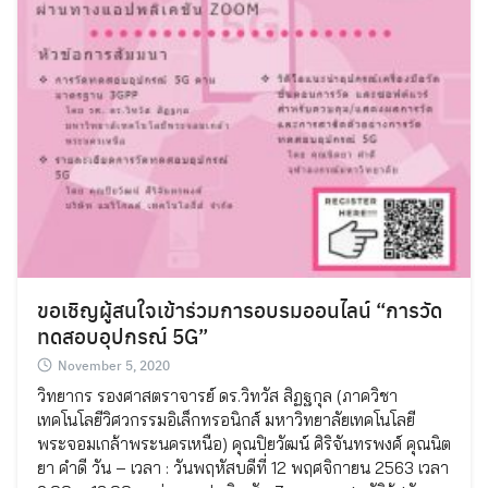
ขอเชิญผู้สนใจเข้าร่วมการอบรมออนไลน์ “การวัด
ทดสอบอุปกรณ์ 5G”
November 5, 2020
วิทยากร รองศาสตราจารย์ ดร.วิทวัส สิฏฐกุล (ภาควิชา
เทคโนโลยีวิศวกรรมอิเล็กทรอนิกส์ มหาวิทยาลัยเทคโนโลยี
Search
พระจอมเกล้าพระนครเหนือ) คุณปิยวัฒน์ ศิริจันทรพงศ์ คุณนิต
Search
for:
ยา คำดี วัน – เวลา : วันพฤหัสบดีที่ 12 พฤศจิกายน 2563 เวลา