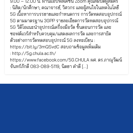
9.00 – 12.00 น. ผ่านแอปพลิเคชัน Zoom คุณสมบัติผู้สมัคร
: นิสิต/นักศึกษา, คณาจารย์, วิศวกร และผู้สนใจในเทคโนโลยี
5G เนื้อหาการบรรยายและกำหนดการ การวัดทดสอบอุปกรณ์
5G ตามมาตรฐาน 3GPP รายละเอียดการวัดทดสอบอุปกรณ์
5G วิดีโอแนะนำอุปกรณ์เครื่องมือวัด ขั้นตอนการวัด และ
ซอฟต์แวร์สำหรับควบคุม/แสดงผลการวัด และการสาธิต
ตัวอย่างการวัดทดสอบอุปกรณ์ 5G ลงทะเบียน :
https://bit.ly/3mQSvdC สอบถามข้อมูลเพิ่มเติม
: http://5g.chula.ac.th/
https://www.facebook.com/5G.CHULA ผศ. ดร.ภาณุวัฒน์
จันทร์ภักดี 083-089-5119, นิตยา คำดี […]