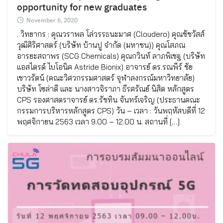
opportunity for new graduates
November 6, 2020
. วิทยากร : คุณวราพล โล่วรรธนะมาศ (Cloudero) คุณชัชวัสส์
วุฒิศิริศาสตร์ (บริษัท บ้านปู จำกัด (มหาชน)) คุณโสภณ
อารยะสถาพร (SCG Chemicals) คุณกวินท์ ลาภพิเชฐ (บริษัท
แอสไตรด์ ไบโอนิค Astride Bionix) อาจารย์ ดร.รณพีร์ ชัย
เชาวรัตน์ (คณะวิศวกรรมศาสตร์ จุฬาลงกรณ์มหาวิทยาลัย)
บริษัท โซล่าดี และ นางสาวจิราภา ธีรศรัณย์ นิสิต หลักสูตร
CPS รองศาสตราจารย์ ดร.รัชทิน จันทร์เจริญ (ประธานคณะ
กรรมการบริหารหลักสูตร CPS) วัน – เวลา : วันพฤหัสบดีที่ 12
พฤศจิกายน 2563 เวลา 9.00 – 12.00 น. สถานที่ […]